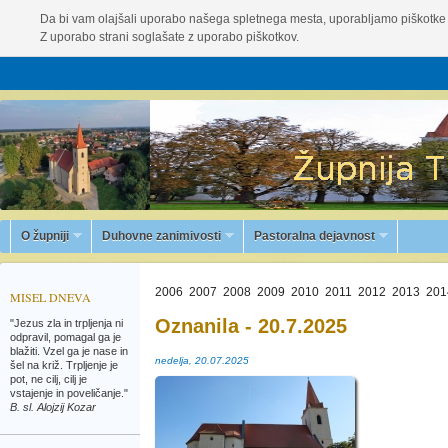
Da bi vam olajšali uporabo našega spletnega mesta, uporabljamo piškotke 
Z uporabo strani soglašate z uporabo piškotkov.
O župniji
Duhovne zanimivosti
Pastoralna dejavnost
2006
2007
2008
2009
2010
2011
2012
2013
201
MISEL DNEVA
Oznanila - 20.7.2025
"Jezus zla in trpljenja ni
odpravil, pomagal ga je
blažiti. Vzel ga je nase in
nedelja, 20.07.2025
šel na križ. Trpljenje je
pot, ne cilj, cilj je
vstajenje in poveličanje."
B. sl. Alojzij Kozar