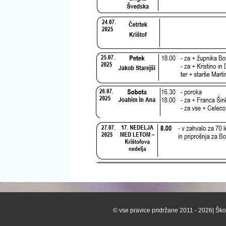
© vse pravice pridržane 2011 - 2026| Škof