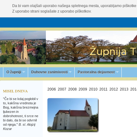
Da bi vam olajšali uporabo našega spletnega mesta, uporabljamo piškotke 
Z uporabo strani soglašate z uporabo piškotkov.
O župniji
Duhovne zanimivosti
Pastoralna dejavnost
2006
2007
2008
2009
2010
2011
2012
2013
201
MISEL DNEVA
"Če bi se kdaj poglobil v
to, kakšna vrednota je
Bog, kakšna brezmejna
ljubezen in
dobrohotnost, ti srce ne
bi dalo, da bi se odvrnil
od njega."
B. sl. Alojzij
Kozar