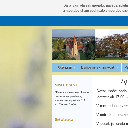
Da bi vam olajšali uporabo našega spletn
Z uporabo strani soglašate z uporabo pišk
O župniji
Duhovne zanimivosti
P
Sp
MISEL DNEVA
Svete maše bodo v
"Kakor človek več Božje
besede ne posluša,
četrtek ob 17.00, v
začne vera pešati."
B.
sl. Danijel Halas
V tem tednu je ver
V četrtek je prazn
Božja beseda
V petek je sveta