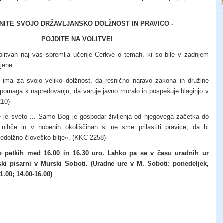
NITE SVOJO DRŽAVLJANSKO DOLŽNOST IN PRAVICO -
POJDITE NA VOLITVE!
olitvah naj vas spremlja učenje Cerkve o temah, ki so bile v zadnjem
jene:
j ima za svojo veliko dolžnost, da resnično naravo zakona in družine
ji pomaga k napredovanju, da varuje javno moralo in pospešuje blaginjo v
210)
e je sveto ... Samo Bog je gospodar življenja od njegovega začetka do
nihče in v nobenih okoliščinah si ne sme prilastiti pravice, da bi
nedolžno človeško bitje«. (KKC 2258)
 petkih med 16.00 in 16.30 uro. Lahko pa se v času uradnih ur
ski pisarni v Murski Soboti. (Uradne ure v M. Soboti: ponedeljek,
1.00; 14.00-16.00)