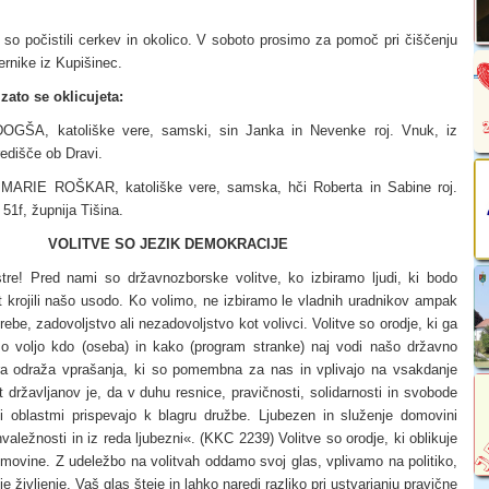
 so počistili cerkev in okolico. V soboto prosimo za pomoč pri čiščenju
ernike iz Kupišinec.
zato se oklicujeta:
ŠA, katoliške vere, samski, sin Janka in Nevenke roj. Vnuk, iz
edišče ob Dravi.
ARIE ROŠKAR, katoliške vere, samska, hči Roberta in Sabine roj.
 51f, župnija Tišina.
VOLITVE SO JEZIK DEMOKRACIJE
stre! Pred nami so državnozborske volitve, ko izbiramo ljudi, ki bodo
et krojili našo usodo. Ko volimo, ne izbiramo le vladnih uradnikov ampak
ebe, zadovoljstvo ali nezadovoljstvo kot volivci. Volitve so orodje, ki ga
o voljo kdo (oseba) in kako (program stranke) naj vodi našo državno
ira odraža vprašanja, ki so pomembna za nas in vplivajo na vsakdanje
t državljanov je, da v duhu resnice, pravičnosti, solidarnosti in svobode
i oblastmi prispevajo k blagru družbe. Ljubezen in služenje domovini
hvaležnosti in iz reda ljubezni«. (KKC 2239) Volitve so orodje, ki oblikuje
movine. Z udeležbo na volitvah oddamo svoj glas, vplivamo na politiko,
e življenje. Vaš glas šteje in lahko naredi razliko pri ustvarjanju pravične