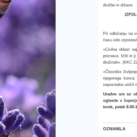
družbe in države.
IZPOL
Pri odločanju na v
času zelo izpostavl
»Civilna oblast na
priznava, ščiti in 
družinah«. (KKC 2
»Človeško življenj
njegovega konca: 
neposredno uničil 
Uradne ure so ob
oglasite v župnij
torek, petek 8.00-1
OZNANILA