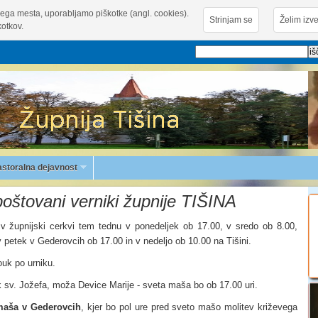
ega mesta, uporabljamo piškotke (angl. cookies).
Strinjam se
Želim izve
otkov.
astoralna dejavnost
oštovani verniki župnije TIŠINA
 župnijski cerkvi tem tednu v ponedeljek ob 17.00, v sredo ob 8.00,
 petek v Gederovcih ob 17.00 in v nedeljo ob 10.00 na Tišini.
ouk po urniku.
ik sv. Jožefa, moža Device Marije - sveta maša bo ob 17.00 uri.
 maša v Gederovcih
, kjer bo pol ure pred sveto mašo molitev križevega