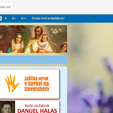
deti več
A
A+
A++
Dodaj med priljubljene!