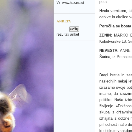
pota.
Vir: www.hozana.si
Hvala vernikom, ki
cerkve in okolice v
ANKETA
Poročila se bosta 
rezultati anket
ŽENIN:
MARKO DOG
Kolodvorske 18, Sr
NEVESTA:
ANNE M
Šurina, iz Petnajec
Dragi bratje in se
naslednjih nekaj l
izražamo svoje potr
imamo, da izrazim
politiko. Naša izb
življenje. »Dolžnos
skupaj z državnim
izhajata iz dolžne 
prihodnost naše do
ki oblikuje vsakdanj