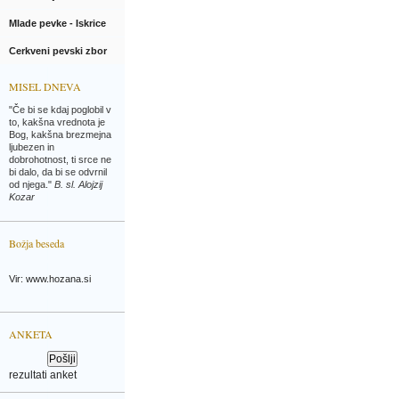
Mlade pevke - Iskrice
Cerkveni pevski zbor
MISEL DNEVA
"Če bi se kdaj poglobil v
to, kakšna vrednota je
Bog, kakšna brezmejna
ljubezen in
dobrohotnost, ti srce ne
bi dalo, da bi se odvrnil
od njega."
B. sl. Alojzij
Kozar
Božja beseda
Vir: www.hozana.si
ANKETA
rezultati anket