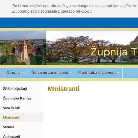
Da bi vam olajšali uporabo našega spletnega mesta, uporabljamo piškotke 
Z uporabo strani soglašate z uporabo piškotkov.
O župniji
Duhovne zanimivosti
Pastoralna dejavnost
MInistranti
ŽPS in ključarji
Župnijska Karitas
Vera in luč
MInistranti
Verouk
Animatorji