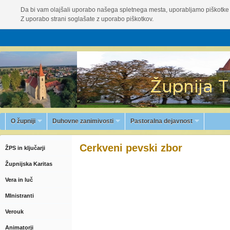
Da bi vam olajšali uporabo našega spletnega mesta, uporabljamo piškotke 
Z uporabo strani soglašate z uporabo piškotkov.
O župniji
Duhovne zanimivosti
Pastoralna dejavnost
Cerkveni pevski zbor
ŽPS in ključarji
Župnijska Karitas
Vera in luč
MInistranti
Verouk
Animatorji