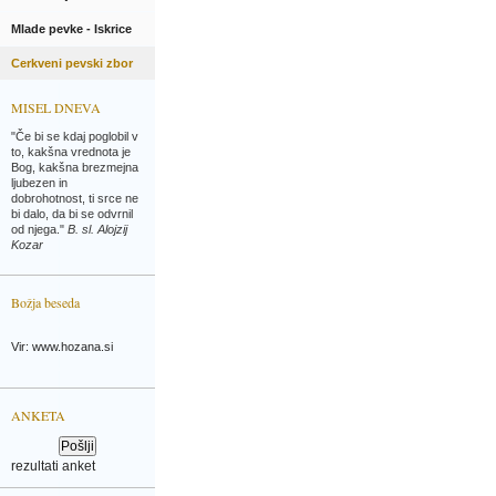
Mlade pevke - Iskrice
Cerkveni pevski zbor
MISEL DNEVA
"Če bi se kdaj poglobil v
to, kakšna vrednota je
Bog, kakšna brezmejna
ljubezen in
dobrohotnost, ti srce ne
bi dalo, da bi se odvrnil
od njega."
B. sl. Alojzij
Kozar
Božja beseda
Vir: www.hozana.si
ANKETA
rezultati anket