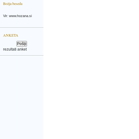
Božja beseda
Vir: www.hozana.si
ANKETA
rezultati anket