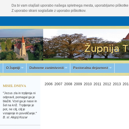
Da bi vam olajšali uporabo našega spletnega mesta, uporabljamo piškotke 
Z uporabo strani soglašate z uporabo piškotkov.
O župniji
Duhovne zanimivosti
Pastoralna dejavnost
2006
2007
2008
2009
2010
2011
2012
2013
201
MISEL DNEVA
"Jezus zla in trpljenja ni
odpravil, pomagal ga je
blažiti. Vzel ga je nase in
šel na križ. Trpljenje je
pot, ne cilj, cilj je
vstajenje in poveličanje."
B. sl. Alojzij Kozar