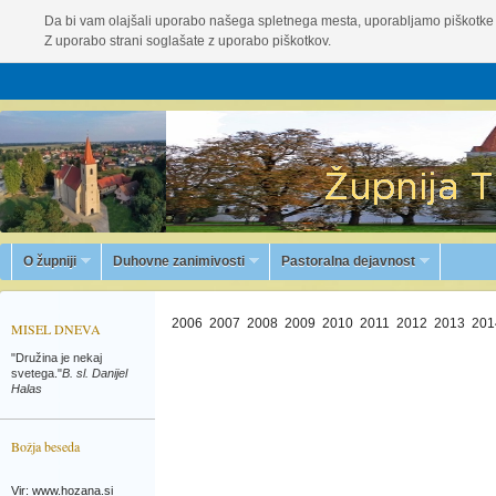
Da bi vam olajšali uporabo našega spletnega mesta, uporabljamo piškotke 
Z uporabo strani soglašate z uporabo piškotkov.
O župniji
Duhovne zanimivosti
Pastoralna dejavnost
2006
2007
2008
2009
2010
2011
2012
2013
201
MISEL DNEVA
"Družina je nekaj
svetega."
B. sl. Danijel
Halas
Božja beseda
Vir: www.hozana.si