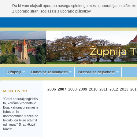
Da bi vam olajšali uporabo našega spletnega mesta, uporabljamo piškotke 
Z uporabo strani soglašate z uporabo piškotkov.
O župniji
Duhovne zanimivosti
Pastoralna dejavnost
2006
2007
2008
2009
2010
2011
2012
2013
201
MISEL DNEVA
"Če bi se kdaj poglobil v
to, kakšna vrednota je
Bog, kakšna brezmejna
ljubezen in
dobrohotnost, ti srce ne
bi dalo, da bi se odvrnil
od njega."
B. sl. Alojzij
Kozar