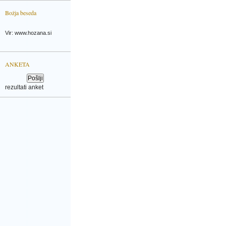
Božja beseda
Vir: www.hozana.si
ANKETA
rezultati anket