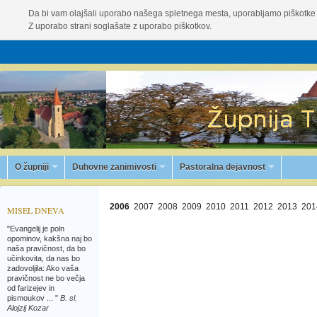
Da bi vam olajšali uporabo našega spletnega mesta, uporabljamo piškotke 
Z uporabo strani soglašate z uporabo piškotkov.
O župniji
Duhovne zanimivosti
Pastoralna dejavnost
2006
2007
2008
2009
2010
2011
2012
2013
201
MISEL DNEVA
"Evangelij je poln
opominov, kakšna naj bo
naša pravičnost, da bo
učinkovita, da nas bo
zadovoljila: Ako vaša
pravičnost ne bo večja
od farizejev in
pismoukov ... "
B. sl.
Alojzij Kozar