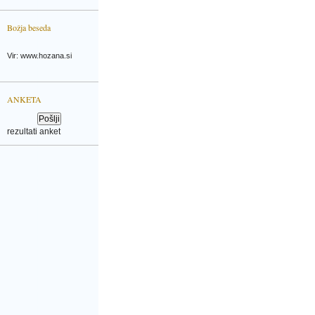
Božja beseda
Vir: www.hozana.si
ANKETA
rezultati anket