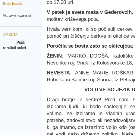
ob 17.00 uri.
Božja beseda
V petek je sveta maša v Gederovcih
,
Vir: www.hozana.si
molitev križevega pota.
Hvala vernikom, ki so počistili cerkev
ANKETA
pomoč pri čiščenju cerkve in okolice ve
Poročila se bosta zato se oklicujeta:
rezultati anket
ŽENIN:
MARKO DOGŠA, katoliške v
Nevenke roj. Vnuk, iz Kolodvorske 18, 
NEVESTA:
ANNE MARIE ROŠKAR, ka
Roberta in Sabine roj. Šurina, iz Petnaj
VOLITVE SO JEZIK
Dragi bratje in sestre! Pred nami 
izbiramo ljudi, ki bodo naslednjih ne
volimo, ne izbiramo le vladnih ur
potrebe, zadovoljstvo ali nezadovoljstv
ki ga imamo, da izrazimo voljo kdo (o
naj vodi našo državno politiko. Naša 