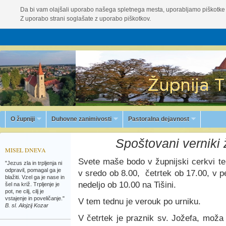
Da bi vam olajšali uporabo našega spletnega mesta, uporabljamo piškotke 
Z uporabo strani soglašate z uporabo piškotkov.
O župniji
Duhovne zanimivosti
Pastoralna dejavnost
Spoštovani verniki
MISEL DNEVA
Svete maše bodo v župnijski cerkvi te
"Jezus zla in trpljenja ni
odpravil, pomagal ga je
v sredo ob 8.00, četrtek ob 17.00, v p
blažiti. Vzel ga je nase in
nedeljo ob 10.00 na Tišini.
šel na križ. Trpljenje je
pot, ne cilj, cilj je
vstajenje in poveličanje."
V tem tednu je verouk po urniku.
B. sl. Alojzij Kozar
V četrtek je praznik sv. Jožefa, moža