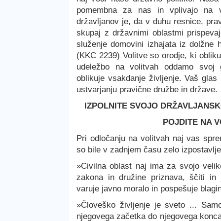
pomembna za nas in vplivajo na vs
državljanov je, da v duhu resnice, prav
skupaj z državnimi oblastmi prispevaj
služenje domovini izhajata iz dolžne h
(KKC 2239) Volitve so orodje, ki oblik
udeležbo na volitvah oddamo svoj g
oblikuje vsakdanje življenje. Vaš glas 
ustvarjanju pravične družbe in države.
IZPOLNITE SVOJO DRŽAVLJANSK
POJDITE NA V
Pri odločanju na volitvah naj vas spr
so bile v zadnjem času zelo izpostavlj
»Civilna oblast naj ima za svojo veli
zakona in družine priznava, ščiti i
varuje javno moralo in pospešuje blagi
»Človeško življenje je sveto ... Sam
njegovega začetka do njegovega konca: