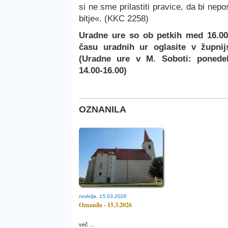
si ne sme prilastiti pravice, da bi nep
bitje«. (KKC 2258)
Uradne ure so ob petkih med 16.00
času uradnih ur oglasite v župnij
(Uradne ure v M. Soboti: ponedelj
14.00-16.00)
OZNANILA
nedelja, 15.03.2026
Oznanila - 15.3.2026
več ...